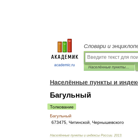
Словари и энциклоп
academic.ru
Населённые пункты и индексы России
Населённые пункты и индек
Багульный
Толкование
Багульный
673475
,
Читинской
,
Чернышевского
Населённые
пункты
и
индексы
России
.
2013
.