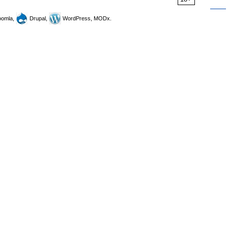
omla,
Drupal,
WordPress, MODx.