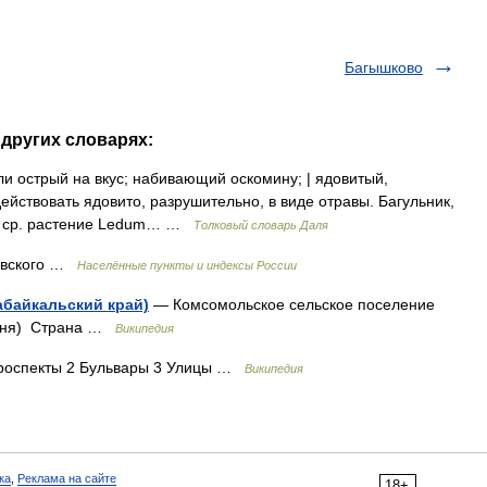
Багышково
 других словарях:
ли острый на вкус; набивающий оскомину; | ядовитый,
ействовать ядовито, разрушительно, в виде отравы. Багульник,
гно ср. растение Ledum… …
Толковый словарь Даля
евского …
Населённые пункты и индексы России
абайкальский край)
— Комсомольское сельское поселение
овня) Страна …
Википедия
роспекты 2 Бульвары 3 Улицы …
Википедия
ка
,
Реклама на сайте
18+