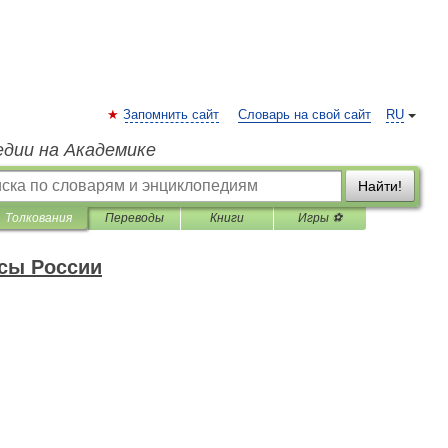
Запомнить сайт
Словарь на свой сайт
RU
едии на Академике
Найти!
Толкования
Переводы
Книги
Игры ⚽
сы России