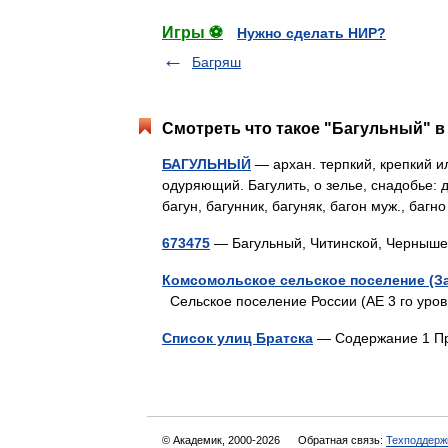
Игры ⚽
Нужно сделать НИР?
Багряш
Смотреть что такое "Багульный" в
БАГУЛЬНЫЙ
— архан. терпкий, крепкий и
одуряющий. Багулить, о зелье, снадобье: д
багун, багунник, багуняк, багон муж., ба
673475
— Багульный, Читинской, Черныш
Комсомольское сельское поселение (З
Сельское поселение России (АЕ 3 го ур
Список улиц Братска
— Содержание 1 П
© Академик, 2000-2026
Обратная связь:
Техподдерж